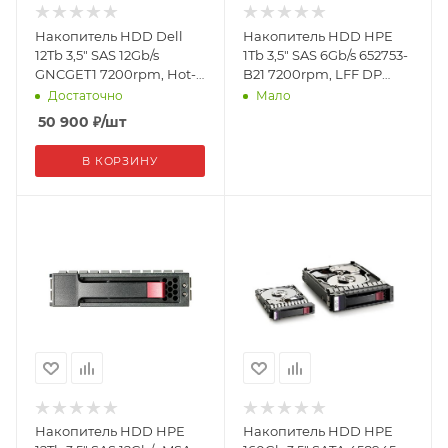
Накопитель HDD Dell
Накопитель HDD HPE
12Tb 3,5" SAS 12Gb/s
1Tb 3,5" SAS 6Gb/s 652753-
GNCGET1 7200rpm, Hot-
B21 7200rpm, LFF DP
Plug
HotPlug
Достаточно
Мало
50 900
₽
/шт
В КОРЗИНУ
Накопитель HDD HPE
Накопитель HDD HPE