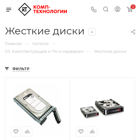
0
Жесткие диски
4
—
—
Главная
Каталог
—
03. Комплектующие к ПК и серверам
Жесткие диски
ФИЛЬТР