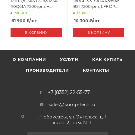
12Tb 3,5" SAS 12Gb/s MSA
160Gb 3,5" SATA 458945-
R0Q61A 7200rpm, +
B21 7200rpm, LFF DP
корзина
HotPlug
Много
Мало
61 900
₽
/шт
10 300
₽
/шт
В КОРЗИНУ
В КОРЗИНУ
О КОМПАНИИ
УСЛУГИ
КАК КУПИТЬ
ПРОИЗВОДИТЕЛИ
КОНТАКТЫ
+7 (8352) 22-55-77
sales@komp-tech.ru
г. Чебоксары, ул. Энгельса, д. 1,
корп. 2, пом. № 1