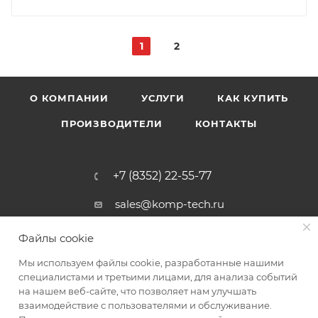
1
2
О КОМПАНИИ
УСЛУГИ
КАК КУПИТЬ
ПРОИЗВОДИТЕЛИ
КОНТАКТЫ
+7 (8352) 22-55-77
sales@komp-tech.ru
г. Чебоксары, ул. Энгельса, д. 1,
Файлы cookie
корп. 2, пом. № 1
Мы используем файлы cookie, разработанные нашими
специалистами и третьими лицами, для анализа событий
ПОДПИСАТЬСЯ НА РАССЫЛКУ
на нашем веб-сайте, что позволяет нам улучшать
взаимодействие с пользователями и обслуживание.