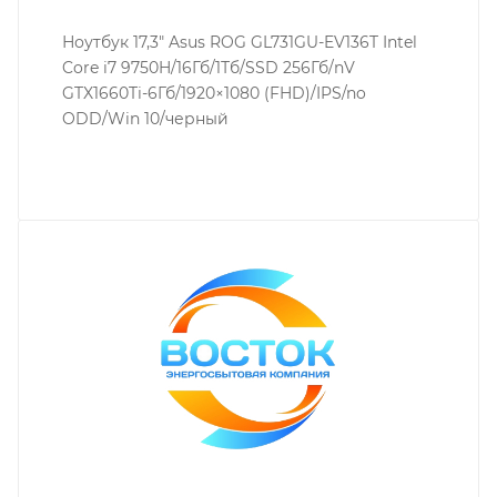
Ноутбук 17,3" Asus ROG GL731GU-EV136T Intel
Core i7 9750H/16Гб/1Тб/SSD 256Гб/nV
GTX1660Ti-6Гб/1920×1080 (FHD)/IPS/no
ODD/Win 10/черный