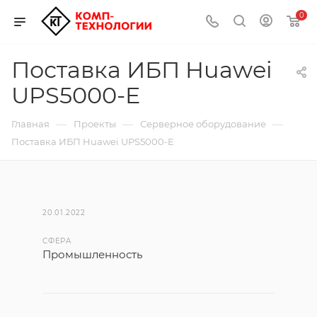
0
Поставка ИБП Huawei
UPS5000-E
—
—
—
Главная
Проекты
Серверное оборудование
Поставка ИБП Huawei UPS5000-E
20.01.2022
СФЕРА
Промышленность