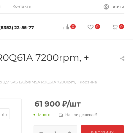
я
Контакты
ВОЙТИ
0
0
0
(8352) 22-55-77
R0Q61A 7200rpm, +
 3,5" SAS 12Gb/s MSA R0Q61A 7200rpm, + корзина
61 900
₽
/шт
Много
Нашли дешевле?
В КОРЗИНУ