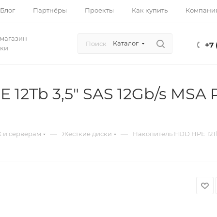
Блог
Партнёры
Проекты
Как купить
Компани
магазин
Каталог
+7 
ики
12Tb 3,5" SAS 12Gb/s MSA 
—
—
К и серверам
Жесткие диски
Накопитель HDD HPE 12Tb