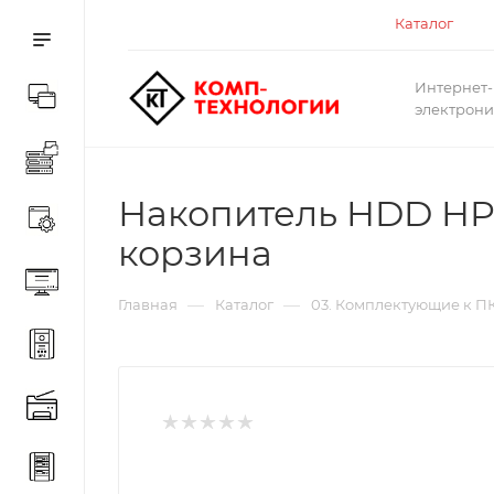
Каталог
Интернет-
электрон
Накопитель HDD HPE 
корзина
—
—
Главная
Каталог
03. Комплектующие к П