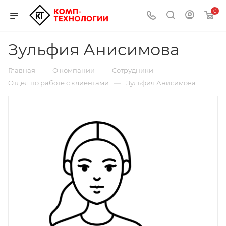
0
Зульфия Анисимова
—
—
—
Главная
О компании
Сотрудники
—
Отдел по работе с клиентами
Зульфия Анисимова