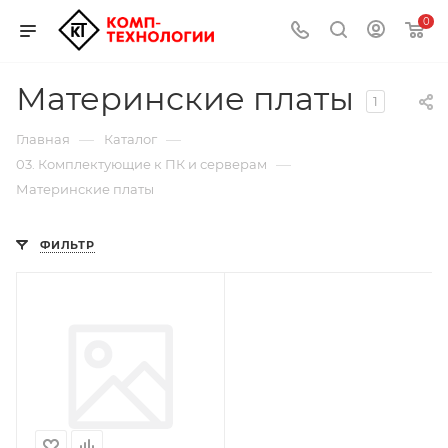
0
Материнские платы
1
—
—
Главная
Каталог
—
03. Комплектующие к ПК и серверам
Материнские платы
ФИЛЬТР