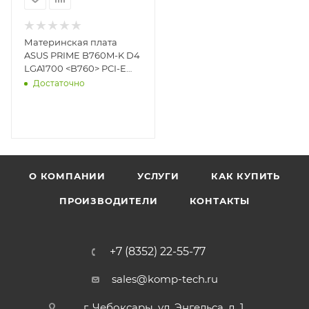
Материнская плата
ASUS PRIME B760M-K D4
LGA1700 <B760> PCI-E
Dsub+HDMI+DP
Достаточно
2.5GbLAN SATA MicroATX
2DD
О КОМПАНИИ
УСЛУГИ
КАК КУПИТЬ
ПРОИЗВОДИТЕЛИ
КОНТАКТЫ
+7 (8352) 22-55-77
sales@komp-tech.ru
г. Чебоксары, ул. Энгельса, д. 1,